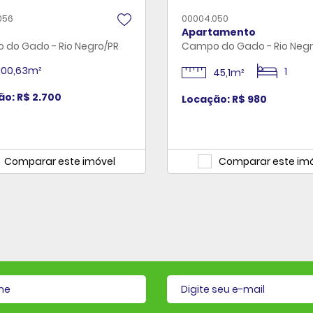
056
00004.050
Apartamento
do Gado - Rio Negro/PR
Campo do Gado - Rio Negr
100,63m²
1
45,1m²
ão: R$ 2.700
Locação: R$ 980
Comparar este imóvel
Comparar este im