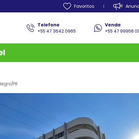
Anunc
Favoritos
Telefone
Venda
+55 47 3642 0965
+55 47 99958 
el
Home
Venda
Locação
 Negro/PR
Lançamentos
Anuncie
Documentos
Sobre