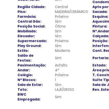
Condomí
Região Cidade:
Central
Apto por
Piso:
MADEIRA/CERÂMICO
Sacada:
Farmácia:
Próximo
Esquina:
Central Gás:
Sim
Aquecim
Posição Social:
Ótimo
Pintura:
Mobiliado:
Sim
Nº.Andar
Elevador:
Sim
Calçada:
Supermercado:
Próximo
Posição:
Play Ground:
Sim
Interfon
Estilo:
Moderno
Cont. Re
Salão de
Sim
Portaria:
Festas:
Pavimentação:
Asfalto
Estado:
Andar:
4º
Área priv
Colégio:
Próximo
T. Const
Nº Blocos:
1
Suíte Tip
Sala de Estar:
Sim
Sala de 
Teto:
LAJE/GESSO
Rev. Ext
BWC
Sim
Empregada: