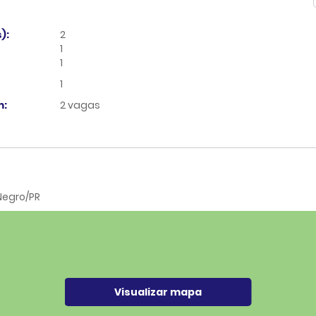
):
2
1
1
1
:
2 vagas
 Negro/PR
Visualizar mapa