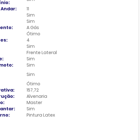
nio:
 Andar:
11
Sim
Sim
ento:
A Gás
Ótimo
es:
4
Sim
Frente Lateral
e:
Sim
moto:
Sim
Sim
Ótimo
ativa:
157,72
rução:
Alvenaria
o:
Master
Jantar:
Sim
erno:
Pintura Latex