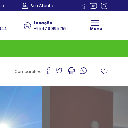
Sou Cliente
ie
Locação
0944
+55 47 99195 7551
Menu
Compartilhe: