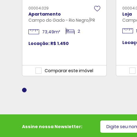
00004.029
00004.
Apartamento
Loja
Campo do Gado - Rio Negro/PR
Campo 
2
73,49m²
Locaç
Locação: R$ 1.450
Comparar este imóvel
E-mail cadastrado
Assine nossa Newsletter: