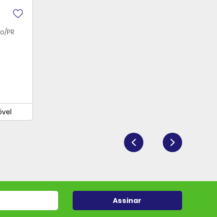
o/PR
óvel
Assinar