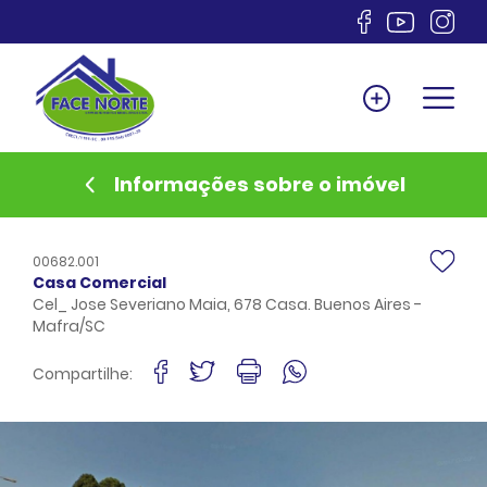
Home
Venda
Locação
Informações sobre o imóvel
Lançamentos
Anuncie
00682.001
Documentos
Casa Comercial
Cel_ Jose Severiano Maia, 678 Casa. Buenos Aires -
Sobre
Mafra/SC
Financiamento
Compartilhe:
Contato
Favoritos