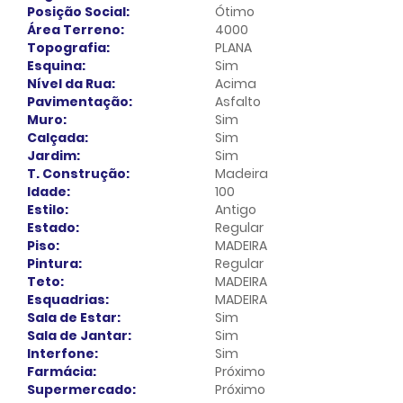
Posição Social:
Ótimo
Área Terreno:
4000
Topografia:
PLANA
Esquina:
Sim
Nível da Rua:
Acima
Pavimentação:
Asfalto
Muro:
Sim
Calçada:
Sim
Jardim:
Sim
T. Construção:
Madeira
Idade:
100
Estilo:
Antigo
Estado:
Regular
Piso:
MADEIRA
Pintura:
Regular
Teto:
MADEIRA
Esquadrias:
MADEIRA
Sala de Estar:
Sim
Sala de Jantar:
Sim
Interfone:
Sim
Farmácia:
Próximo
Supermercado:
Próximo