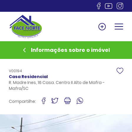
Home
Venda
Locação
Informações sobre o imóvel
Lançamentos
Anuncie
V00194
Documentos
Casa Residencial
R. Madre Ines, 16 Casa. Centro II Alto de Mafra -
Sobre
Mafra/SC
Financiamento
Compartilhe:
Contato
Favoritos