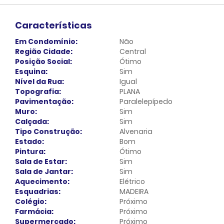
Características
Em Condomínio:
Não
Região Cidade:
Central
Posição Social:
Ótimo
Esquina:
Sim
Nível da Rua:
Igual
Topografia:
PLANA
Pavimentação:
Paralelepípedo
Muro:
Sim
Calçada:
Sim
Tipo Construção:
Alvenaria
Estado:
Bom
Pintura:
Ótimo
Sala de Estar:
Sim
Sala de Jantar:
Sim
Aquecimento:
Elétrico
Esquadrias:
MADEIRA
Colégio:
Próximo
Farmácia:
Próximo
Supermercado:
Próximo