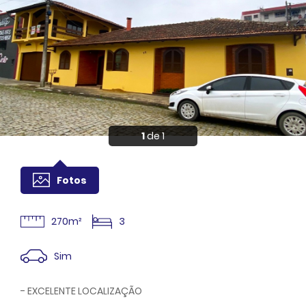
Anuncie
Sou Cliente
1
de 1
Fotos
270m²
3
Sim
- EXCELENTE LOCALIZAÇÃO