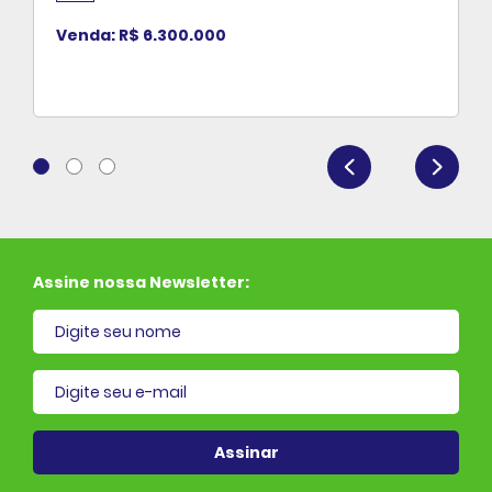
Venda: R$ 6.300.000
Assine nossa Newsletter:
il cadastrado
Assinar