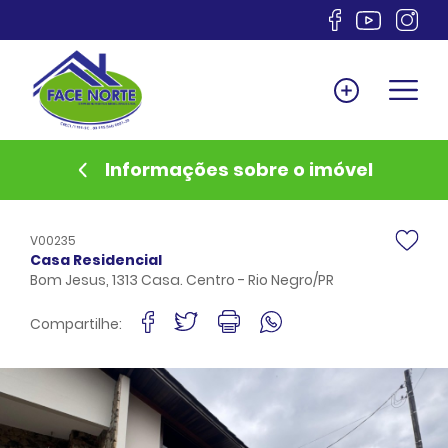
Home
Venda
Locação
Informações sobre o imóvel
Lançamentos
Anuncie
V00235
Documentos
Casa Residencial
Bom Jesus, 1313 Casa. Centro - Rio Negro/PR
Sobre
Financiamento
Compartilhe:
Contato
Favoritos