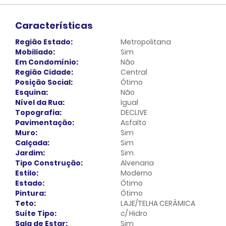
Características
Região Estado:
Metropolitana
Mobiliado:
Sim
Em Condomínio:
Não
Região Cidade:
Central
Posição Social:
Ótimo
Esquina:
Não
Nível da Rua:
Igual
Topografia:
DECLIVE
Pavimentação:
Asfalto
Muro:
Sim
Calçada:
Sim
Jardim:
Sim
Tipo Construção:
Alvenaria
Estilo:
Moderno
Estado:
Ótimo
Pintura:
Ótimo
Teto:
LAJE/TELHA CERÂMICA
Suíte Tipo:
c/ Hidro
Sala de Estar:
Sim