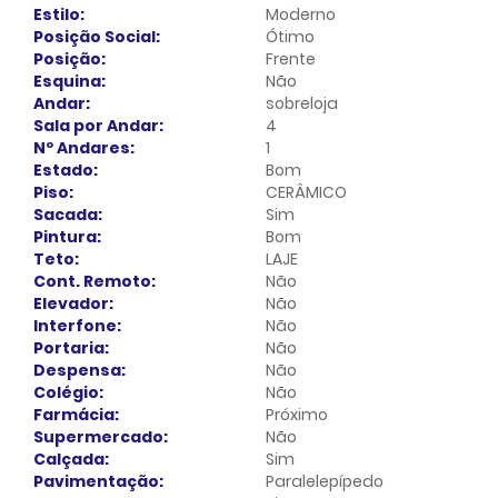
Estilo:
Moderno
Posição Social:
Ótimo
Posição:
Frente
Esquina:
Não
Andar:
sobreloja
Sala por Andar:
4
Nº Andares:
1
Estado:
Bom
Piso:
CERÂMICO
Sacada:
Sim
Pintura:
Bom
Teto:
LAJE
Cont. Remoto:
Não
Elevador:
Não
Interfone:
Não
Portaria:
Não
Despensa:
Não
Colégio:
Não
Farmácia:
Próximo
Supermercado:
Não
Calçada:
Sim
Pavimentação:
Paralelepípedo