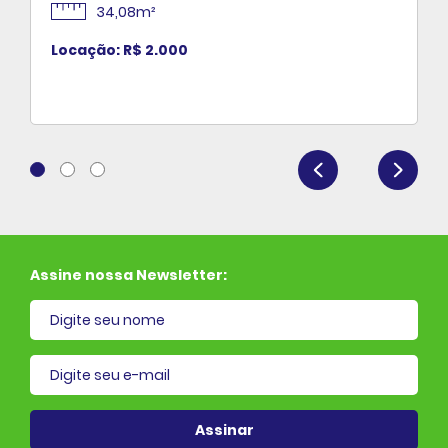
34,08m²
Locação: R$ 2.000
Assine nossa Newsletter:
il cadastrado
Assinar