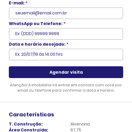
E-mail:
*
WhatsApp ou Telefone:
*
Voltar
Data e horário desejado:
*
Agendar visita
Atenção! A imobiliária irá entrar em contato com você por
email ou telefone para confirmar a data e horário.
Características
T. Construção:
Alvenaria
Área Construída:
67,75