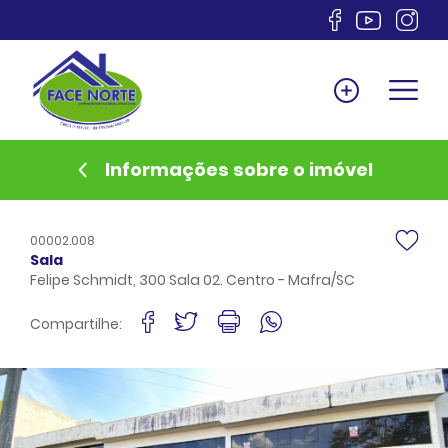
Home
Venda
Locação
Informações sobre o imóvel
Lançamentos
Anuncie
00002.008
Documentos
Sala
Felipe Schmidt, 300 Sala 02. Centro - Mafra/SC
Sobre
Financiamento
Compartilhe:
Contato
Favoritos