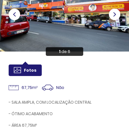
Anuncie
Sou Cliente
1
de 6
Fotos
Não
67,75m²
- SALA AMPLA, COM LOCALIZAÇÃO CENTRAL
- ÓTIMO ACABAMENTO
- ÁREA 67,75M²