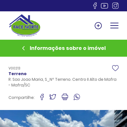
Home
Venda
Locação
Informações sobre o imóvel
Lançamentos
Anuncie
V00213
Documentos
Terreno
R. Sao Joao Maria, S_Nº Terreno. Centro II Alto de Mafra
Sobre
- Mafra/SC
Financiamento
Compartilhe:
Contato
Favoritos