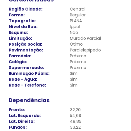
Região Cidade:
Central
Forma:
Regular
Topografia:
PLANA
Nível da Rua:
Igual
Esquina:
Não
Limitação:
Murado Parcial
Posição Social:
Ótimo
Pavimentação:
Paralelepípedo
Farmácia:
Próximo
Colégio:
Próximo
Supermercado:
Próximo
Iluminação Públic:
Sim
Rede - Água:
Sim
Rede - Telefone:
Sim
Dependências
Frente:
32,20
Lat. Esquerda:
54,69
Lat. Direita:
49,85
Fundos:
33,22