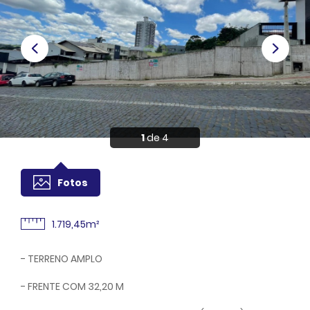
Anuncie
Sou Cliente
1
de 4
Fotos
1.719,45m²
- TERRENO AMPLO
- FRENTE COM 32,20 M