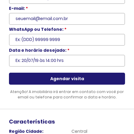
E-mail:
*
WhatsApp ou Telefone:
*
Voltar
Data e horário desejado:
*
Agendar visita
Atenção! A imobiliária irá entrar em contato com você por
email ou telefone para confirmar a data e horário.
Características
Região Cidade:
Central