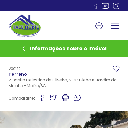
Home
Venda
Locação
Informações sobre o imóvel
Lançamentos
Anuncie
V00132
Documentos
Terreno
R. Basilio Celestino de Oliveira, S_Nº Gleba B. Jardim do
Sobre
Moinho - Mafra/SC
Financiamento
Compartilhe:
Contato
Favoritos