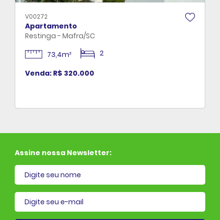
V00272
Apartamento
Restinga - Mafra/SC
2
73,4m²
Venda: R$ 320.000
Assine nossa Newsletter:
il cadastrado