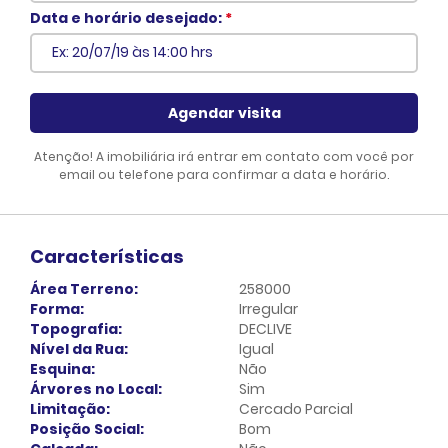
Voltar
Data e horário desejado:
*
Agendar visita
Atenção! A imobiliária irá entrar em contato com você por
email ou telefone para confirmar a data e horário.
Características
Área Terreno:
258000
Forma:
Irregular
Topografia:
DECLIVE
Nível da Rua:
Igual
Esquina:
Não
Árvores no Local:
Sim
Limitação:
Cercado Parcial
Posição Social:
Bom