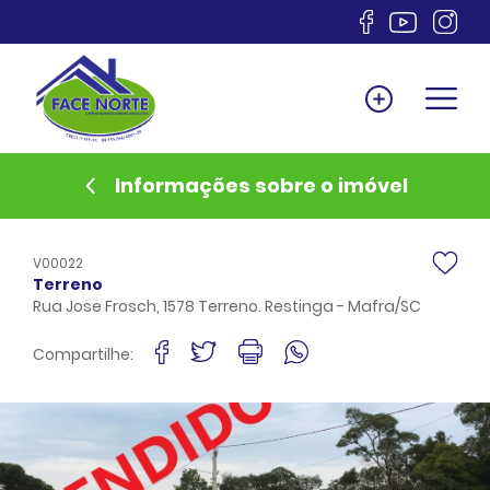
Home
Venda
Locação
Informações sobre o imóvel
Lançamentos
Anuncie
V00022
Documentos
Terreno
Rua Jose Frosch, 1578 Terreno. Restinga - Mafra/SC
Sobre
Financiamento
Compartilhe:
Contato
Favoritos