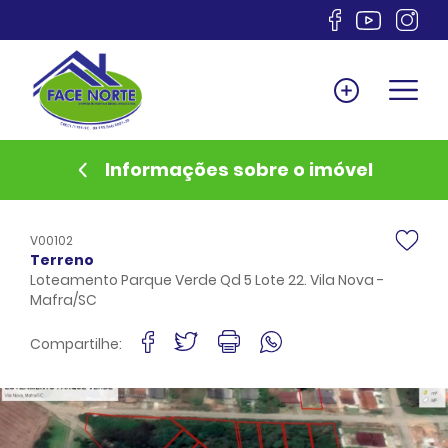
Home
Venda
Locação
Informações sobre o imóvel
Lançamentos
Anuncie
V00102
Documentos
Terreno
Loteamento Parque Verde Qd 5 Lote 22. Vila Nova -
Sobre
Mafra/SC
Financiamento
Compartilhe:
Contato
Favoritos