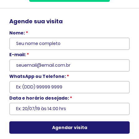
Agende sua visita
Nome:
*
E-mail:
*
WhatsApp ou Telefone:
*
Voltar
Data e horário desejado:
*
Agendar visita