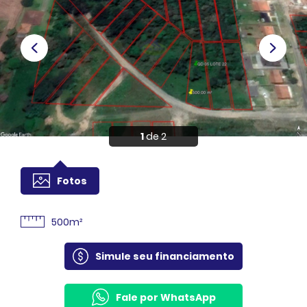
Anuncie
Sou Cliente
1
de 2
Fotos
500m²
Simule seu financiamento
Fale por WhatsApp