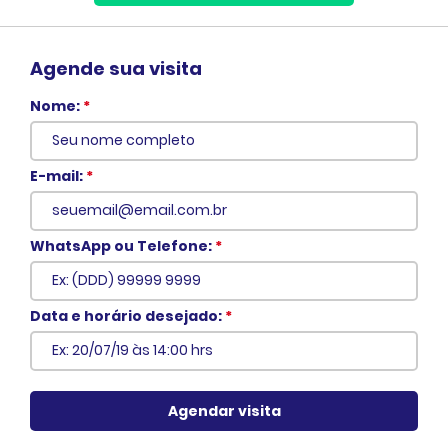
Agende sua visita
Nome:
*
E-mail:
*
WhatsApp ou Telefone:
*
Voltar
Data e horário desejado:
*
Agendar visita