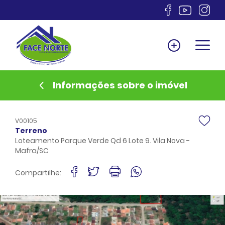
Home
Venda
Locação
Informações sobre o imóvel
Lançamentos
Anuncie
V00105
Documentos
Terreno
Loteamento Parque Verde Qd 6 Lote 9. Vila Nova -
Sobre
Mafra/SC
Financiamento
Compartilhe:
Contato
Favoritos