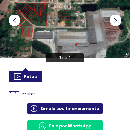
Anuncie
Sou Cliente
1
de 2
Fotos
650m²
Simule seu financiamento
Fale por WhatsApp